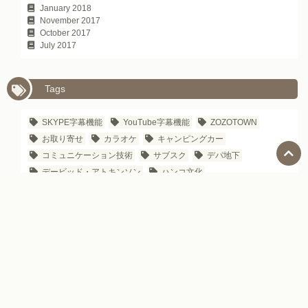
January 2018
November 2017
October 2017
July 2017
Tags
SKYPE字幕機能
YouTube字幕機能
ZOZOTOWN
お取り寄せ
カラオケ
キャンピングカー
コミュニケーション技術
サブスク
デパ地下
デービッド・アトキンソン
ハンコ文化
ビジネスパーソンのための日本語学習法
ビジネスパーソン向け日本のYouTubeチャンネル
レッスン
世界三大料理
伝え方
座右の銘
接待
新・所得倍増論
新・観光立国論
日本で働く
日本のIT企業
日本のお土産
日本のグルメサイト
日本のシェアリングエコノミー
日本のデパート
日本のハザードマップ
日本のビジネス文化
日本のビジネス雑誌
日本のマンガ
日本の企業名の由来