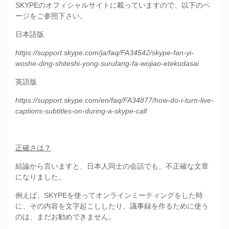
SKYPEのオフィシャルサイトに載っていますので、以下のペ
ージをご参照下さい。
日本語版
https://support.skype.com/ja/faq/FA34542/skype-fan-yi-
woshe-ding-shiteshi-yong-surufang-fa-wojiao-etekudasai
英語版
https://support.skype.com/en/faq/FA34877/how-do-i-turn-live-
captions-subtitles-on-during-a-skype-call
正確さは？
結論から言いますと、日本人同士の会話でも、不正確な文章
になりました。
例えば、SKYPEを使ってオンラインミーティングをした時
に、その内容を文字起こししたり、議事録を作るために使う
のは、まだお勧めできません。