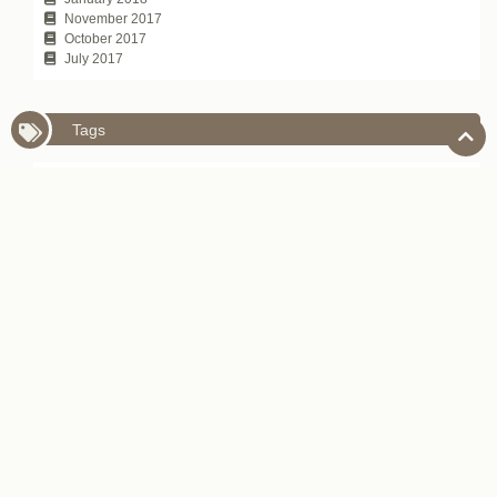
November 2017
October 2017
July 2017
Tags
SKYPE字幕機能
YouTube字幕機能
ZOZOTOWN
お取り寄せ
カラオケ
キャンピングカー
コミュニケーション技術
サブスク
デパ地下
デービッド・アトキンソン
ハンコ文化
ビジネスパーソンのための日本語学習法
ビジネスパーソン向け日本のYouTubeチャンネル
レッスン
世界三大料理
伝え方
座右の銘
接待
新・所得倍増論
新・観光立国論
日本で働く
日本のIT企業
日本のお土産
日本のグルメサイト
日本のシェアリングエコノミー
日本のデパート
日本のハザードマップ
日本のビジネス文化
日本のビジネス雑誌
日本のマンガ
日本の企業名の由来