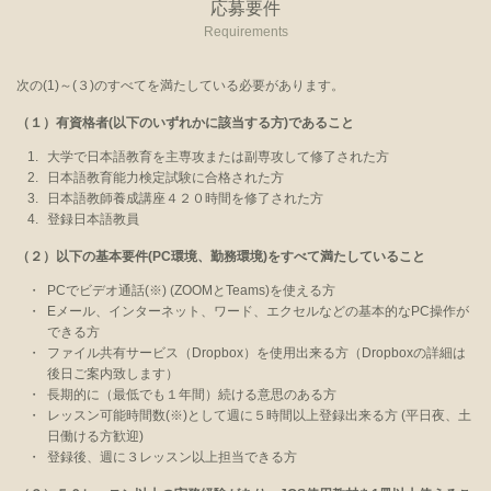
応募要件
Requirements
次の(1)～(３)のすべてを満たしている必要があります。
（１）有資格者
(以下のいずれかに該当する方)であること
1.
大学で日本語教育を主専攻または副専攻して修了された方
2.
日本語教育能力検定試験に合格された方
3.
日本語教師養成講座４２０時間を修了された方
4.
登録日本語教員
（２）
以下の基本要件(PC環境、勤務環境)をすべて満たしていること
・
PCでビデオ通話(※) (ZOOMとTeams)を使える方
・
Eメール、インターネット、ワード、エクセルなどの基本的なPC操作が
できる方
・
ファイル共有サービス（Dropbox）を使用出来る方（Dropboxの詳細は
後日ご案内致します）
・
長期的に（最低でも１年間）続ける意思のある方
・
レッスン可能時間数(※)として週に５時間以上登録出来る方 (平日夜、土
日働ける方歓迎)
・
登録後、週に３レッスン以上担当できる方