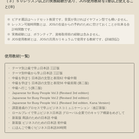
（３）
５０レッスン以上の実務経験があり、JOS使用教材を1冊以上使えるこ
と(※)
※
ビデオ通話はヘッドセット推奨です。音質が良ければイヤフォン型でも構いません。
※
レッスン可能時間数とは、JOSの生徒からの予約のために空けておくことが出来る合
計時間数です。
※
実務経験には、ボランティア、資格取得前の経験は含みません。
※
JOS使用教材とは、JOSの汎用カリキュラムで使用する教材です。(詳細別記)
使用教材(一覧)
・
テーマ別上級で学ぶ日本語 三訂版
・
テーマ別中級から学ぶ日本語 三訂版
・
中級を学ぼう 日本語の文型と表現82 中級中期
・
中級を学ぼう 日本語の文型と表現56 中級前期 (第二版)
・
中級へ行こう(第二版)
・
Japanese for Busy People Vol.3 (Revised 3rd edition)
・
Japanese for Busy People Vol.2 (Revised 3rd edition)
・
Japanese for Busy People Vol.1 (Revised 3rd edition, Kana Version)
・
課題達成のプロセスで学ぶビジネスコミュニケーション〈改訂新版〉
・
ロールプレイで学ぶビジネス日本語 グローバル企業でのキャリア構築をめざして
・
新装版 商談のための日本語 中級
・
新装版 ビジネスのための日本語 初中級
・
にほんごで働く!ビジネス日本語30時間