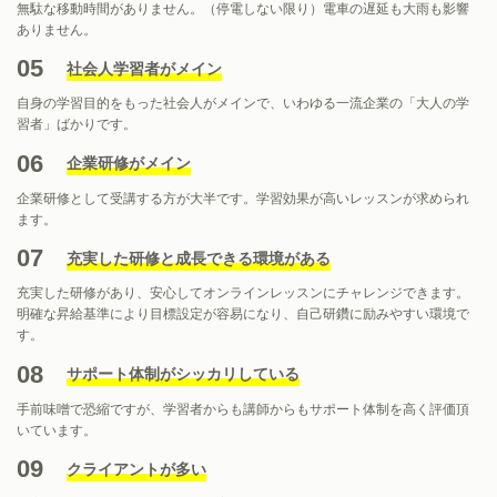
無駄な移動時間がありません。（停電しない限り）電車の遅延も大雨も影響
ありません。
05
社会人学習者がメイン
自身の学習目的をもった社会人がメインで、いわゆる一流企業の「大人の学
習者」ばかりです。
06
企業研修がメイン
企業研修として受講する方が大半です。学習効果が高いレッスンが求められ
ます。
07
充実した研修と成長できる環境がある
充実した研修があり、安心してオンラインレッスンにチャレンジできます。
明確な昇給基準により目標設定が容易になり、自己研鑽に励みやすい環境で
す。
08
サポート体制がシッカリしている
手前味噌で恐縮ですが、学習者からも講師からもサポート体制を高く評価頂
いています。
09
クライアントが多い