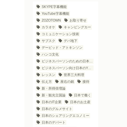
SKYPE字幕機能
YouTube字幕機能
ZOZOTOWN
お取り寄せ
カラオケ
キャンピングカー
コミュニケーション技術
サブスク
デパ地下
デービッド・アトキンソン
ハンコ文化
ビジネスパーソンのための日本語学習法
ビジネスパーソン向け日本のYouTubeチャンネル
レッスン
世界三大料理
伝え方
座右の銘
接待
新・所得倍増論
新・観光立国論
日本で働く
日本のIT企業
日本のお土産
日本のグルメサイト
日本のシェアリングエコノミー
日本のデパート