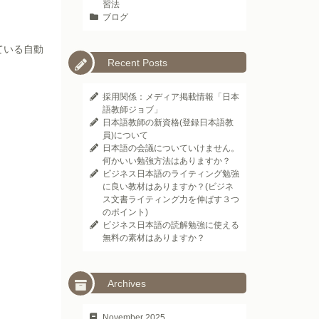
習法
ブログ
ている自動
Recent Posts
採用関係：メディア掲載情報「日本
語教師ジョブ」
日本語教師の新資格(登録日本語教
員)について
日本語の会議についていけません。
何かいい勉強方法はありますか？
ビジネス日本語のライティング勉強
に良い教材はありますか？(ビジネ
ス文書ライティング力を伸ばす３つ
のポイント)
ビジネス日本語の読解勉強に使える
無料の素材はありますか？
Archives
November 2025