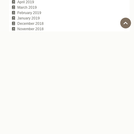
April 2019
March 2019
February 2019
January 2019
December 2018
November 2018
October 2018
September 2018
August 2018
July 2018
June 2018
May 2018
April 2018
March 2018
February 2018
January 2018
November 2017
October 2017
July 2017
Tags
SKYPE字幕機能
YouTube字幕機能
ZOZOTOWN