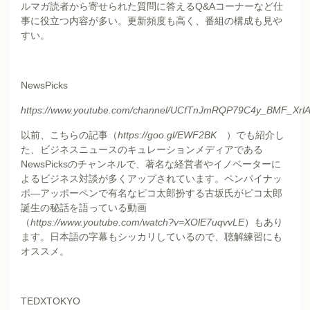
ルマガ読者から寄せられた質問に答えるQ&Aコーナーなど仕
事に役立つ内容が多い。更新頻度も高く、番組の構成も見や
すい。
NewsPicks
https://www.youtube.com/channel/UCfTnJmRQP79C4y_BMF_XrlA/
以前、
こちらの記事
（
https://goo.gl/EWF2BK
）でも紹介し
た、ビジネスニュースのキュレーションメディアである
NewsPicksのチャンネルで、著名な経営者やイノベーターに
よるビジネス対談が多くアップされています。ペンパイナッ
ポ―アッポーペンで有名なピコ太郎扮する古坂氏がピコ太郎
誕生の秘話を語っている
動画
（
https://www.youtube.com/watch?v=XOlE7uqvvLE
）もあり
ます。日本語の字幕もシッカリしているので、聴解練習にも
オススメ。
TEDXTOKYO