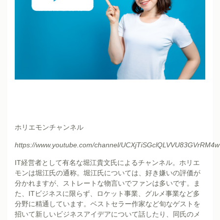
ホリエモンチャンネル
https://www.youtube.com/channel/UCXjTiSGclQLVVU83GVrRM4w
IT経営者として有名な堀江貴文氏によるチャンネル。ホリエ
モンは堀江氏の通称。堀江氏については、好き嫌いの評価が
分かれますが、ストレートな物言いでファンは多いです。ま
た、ITビジネスに限らず、ロケット事業、グルメ事業など多
分野に精通しています。ベストセラー作家など旬なゲストを
招いて新しいビジネスアイデアについて話したり、同氏のメ