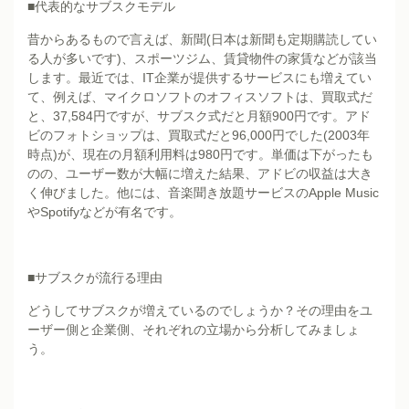
■代表的なサブスクモデル
昔からあるもので言えば、新聞(日本は新聞も定期購読してい
る人が多いです)、スポーツジム、賃貸物件の家賃などが該当
します。最近では、IT企業が提供するサービスにも増えてい
て、例えば、マイクロソフトのオフィスソフトは、買取式だ
と、37,584円ですが、サブスク式だと月額900円です。アド
ビのフォトショップは、買取式だと96,000円でした(2003年
時点)が、現在の月額利用料は980円です。単価は下がったも
のの、ユーザー数が大幅に増えた結果、アドビの収益は大き
く伸びました。他には、音楽聞き放題サービスのApple Music
やSpotifyなどが有名です。
■サブスクが流行る理由
どうしてサブスクが増えているのでしょうか？その理由をユ
ーザー側と企業側、それぞれの立場から分析してみましょ
う。