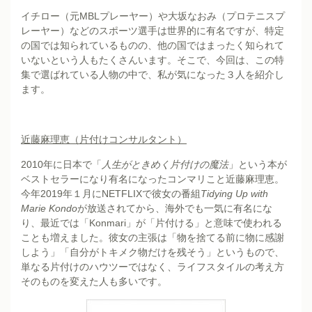
イチロー（元MBLプレーヤー）や大坂なおみ（プロテニスプ
レーヤー）などのスポーツ選手は世界的に有名ですが、特定
の国では知られているものの、他の国ではまったく知られて
いないという人もたくさんいます。そこで、今回は、この特
集で選ばれている人物の中で、私が気になった３人を紹介し
ます。
近藤麻理恵（片付けコンサルタント）
2010年に日本で「
人生がときめく片付けの魔法
」という本が
ベストセラーになり有名になったコンマリこと近藤麻理恵。
今年2019年１月にNETFLIXで彼女の番組
Tidying Up with
Marie Kondo
が放送されてから、海外でも一気に有名にな
り、最近では「Konmari」が「片付ける」と意味で使われる
ことも増えました。彼女の主張は「物を捨てる前に物に感謝
しよう」「自分がトキメク物だけを残そう」というもので、
単なる片付けのハウツーではなく、ライフスタイルの考え方
そのものを変えた人も多いです。