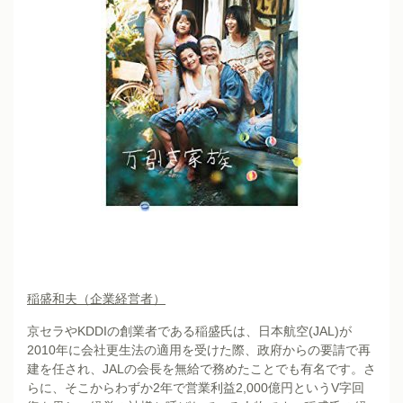
稲盛和夫
（
企業経営者
）
京セラやKDDIの創業者である稲盛氏は、日本航空(JAL)が
2010年に会社更生法の適用を受けた際、政府からの要請で再
建を任され、JALの会長を無給で務めたことでも有名です。さ
らに、そこからわずか2年で営業利益2,000億円というV字回