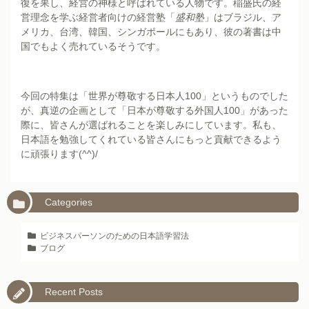
復を果し、経営の神様と呼ばれている人物です。稲盛氏の経
営理念を学ぶ経営者向けの経営塾「
盛和塾
」はブラジル、ア
メリカ、台湾、韓国、シンガポールにもあり、彼の著書は中
国でもよく売れているそうです。
今回の特集は「世界が尊敬する日本人100」というものでした
が、真逆の企画として「日本が尊敬する外国人100」があった
際に、皆さんが選ばれることを楽しみにしています。私も、
日本語を勉強してくれている皆さんにもっと貢献できるよう
に頑張ります(^^)/
Categories
ビジネスパーソンのための日本語学習法
ブログ
Recent Posts