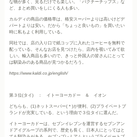
な物が多く、見るだけでも楽しい。「パクチーチップス」な
ど、まとめ買いをしにくる人も多い。
カルディの商品の価格帯は、格安スーパーよりは高いけどデ
パートよりは安い。だから「ちょっと良いもの」を買いたい
時に私もよく利用している。
同社では、店の入り口で紙コップに入れたコーヒーを無料で
配っている。そんなお店を見つけたら、店内を覗いてみて欲
しい。輸入商品も多いので、きっと外国人の皆さんにとって
は馴染みのある商品が見つかるだろう。
https://www.kaldi.co.jp/english/
第３位(タイ) ： イトーヨーカドー ＆ イオン
どちらも、(1)ネットスーパー(＊)が便利、(2)プライベートブ
ランドが充実している、という理由で３位タイに選んだ。
イトーヨーカドーは、セブンイレブンを運営するセブンアン
ドアイグループの系列で、歴史も長く、日本人にとってはと
ても馴染みがある。セブンプレミアムというプライベートブ