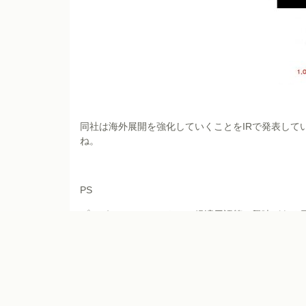
同社は海外展開を強化していくことをIRで発表して
ね。
PS
プレゼンテーションやIR、経済用語等に興味がある
https://www.youtube.com/watch?v=DqoCpUGPxtY
Prev