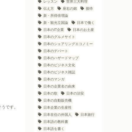
レッスン
世界三大料理
伝え方
座右の銘
接待
新・所得倍増論
新・観光立国論
日本で働く
日本のIT企業
日本のお土産
日本のグルメサイト
日本のシェアリングエコノミー
日本のデパート
日本のハザードマップ
日本のビジネス文化
日本のビジネス雑誌
日本のマンガ
日本の企業名の由来
日本の歌
日本の治安
日本の自動販売機
そうです。
日本企業の生産性
日本在住の外国人
日本旅行
日本語の教科書
日本語を書く