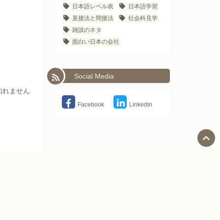
日本語レベル表
日本語学習
直接法と間接法
社会科見学
雑談のネタ
面白い日本の会社
Social Media
知れません
Facebook
LinkedIn
Next