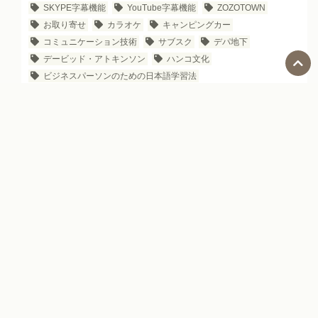
SKYPE字幕機能
YouTube字幕機能
ZOZOTOWN
お取り寄せ
カラオケ
キャンピングカー
コミュニケーション技術
サブスク
デパ地下
デービッド・アトキンソン
ハンコ文化
ビジネスパーソンのための日本語学習法
ビジネスパーソン向け日本のYouTubeチャンネル
レッスン
世界三大料理
伝え方
座右の銘
接待
新・所得倍増論
新・観光立国論
日本で働く
日本のIT企業
日本のお土産
日本のグルメサイト
日本のシェアリングエコノミー
日本のデパート
日本のハザードマップ
日本のビジネス文化
日本のビジネス雑誌
日本のマンガ
日本の企業名の由来
日本の歌
日本の治安
日本の自動販売機
日本企業の生産性
日本在住の外国人
日本旅行
日本語の教科書
日本語を書く
日本語レベル表
日本語学習
直接法と間接法
社会科見学
雑談のネタ
面白い日本の会社
Social Media