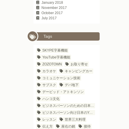
January 2018
November 2017
October 2017
July 2017
Tags
SKYPE字幕機能
YouTube字幕機能
ZOZOTOWN
お取り寄せ
カラオケ
キャンピングカー
コミュニケーション技術
サブスク
デパ地下
デービッド・アトキンソン
ハンコ文化
ビジネスパーソンのための日本語学習法
ビジネスパーソン向け日本のYouTubeチャンネル
レッスン
世界三大料理
伝え方
座右の銘
接待