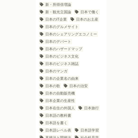
新・所得倍増論
新・観光立国論
日本で働く
日本のIT企業
日本のお土産
日本のグルメサイト
日本のシェアリングエコノミー
日本のデパート
日本のハザードマップ
日本のビジネス文化
日本のビジネス雑誌
日本のマンガ
日本の企業名の由来
日本の歌
日本の治安
日本の自動販売機
日本企業の生産性
日本在住の外国人
日本旅行
日本語の教科書
日本語を書く
日本語レベル表
日本語学習
直接法と間接法
社会科見学