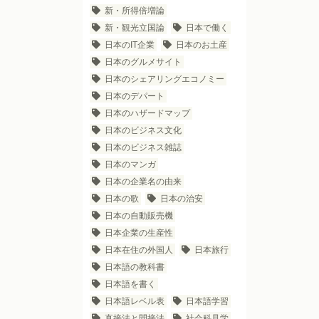
新・所得倍増論
新・観光立国論
日本で働く
日本のIT企業
日本のお土産
日本のグルメサイト
日本のシェアリングエコノミー
日本のデパート
日本のハザードマップ
日本のビジネス文化
日本のビジネス雑誌
日本のマンガ
日本の企業名の由来
日本の歌
日本の治安
日本の自動販売機
日本企業の生産性
日本在住の外国人
日本旅行
日本語の教科書
日本語を書く
日本語レベル表
日本語学習
直接法と間接法
社会科見学