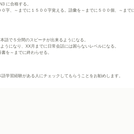
N3 に合格する。
００字、～までに１５００字覚える。語彙を～までに５００個、～まで
、日本語で５分間のスピーチが出来るようになる。
るようになり、XX月までに日常会話には困らないレベルになる。
科書を～までに終わらせる。
本語学習経験がある人にチェックしてもらうことをお勧めします。