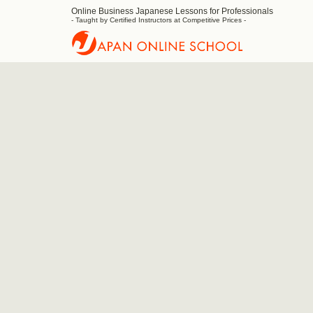
Online Business Japanese Lessons for Professionals
Japan
- Taught by Certified Instructors at Competitive Prices -