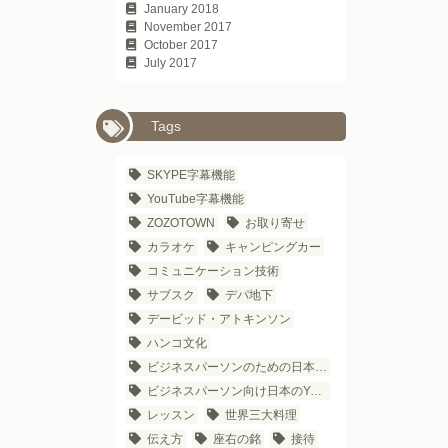
January 2018
November 2017
October 2017
July 2017
Tags
SKYPE字幕機能
YouTube字幕機能
ZOZOTOWN
お取り寄せ
カラオケ
キャンピングカー
コミュニケーション技術
サブスク
デパ地下
デービッド・アトキンソン
ハンコ文化
ビジネスパーソンのための日本語学習法
ビジネスパーソン向け日本のYouTubeチャンネル
レッスン
世界三大料理
伝え方
座右の銘
接待