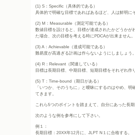
(1) S：Specific（具体的である）
具体的で明確な目標であればあるほど、人は鮮明に
(2) M：Measurable（測定可能である）
数値目標を設けると、目標が達成されたかどうかが
た場合、次の目標を考える時にPDCAが出来ません
(3) A：Achievable（達成可能である）
難易度が高過ぎる計画は作らないようにしましょう
(4) R：Relevant（関連している）
目標は長期目標、中期目標、短期目標をそれぞれ作
(5) T：Time-bound（期日がある）
「いつか、そのうちに」と曖昧にするのはやめ、明
てきます。
これら5つのポイントを踏まえて、自分にあった長
次のような例を参考にして下さい。
例１：
長期目標：20XX年12月に、JLPT N１に合格する。