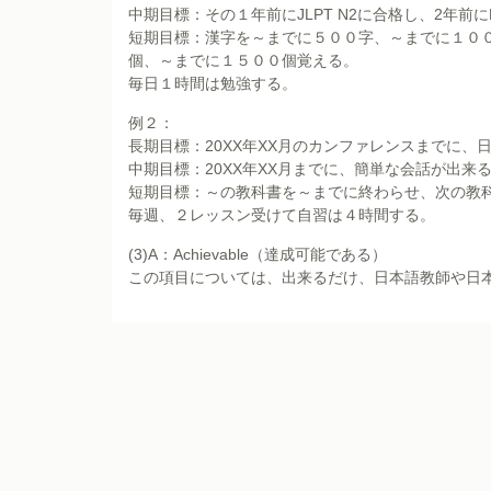
中期目標：その１年前にJLPT N2に合格し、2年前に
短期目標：漢字を～までに５００字、～までに１０
個、～までに１５００個覚える。
毎日１時間は勉強する。
例２：
長期目標：20XX年XX月のカンファレンスまでに
中期目標：20XX年XX月までに、簡単な会話が出来
短期目標：～の教科書を～までに終わらせ、次の教
毎週、２レッスン受けて自習は４時間する。
(3)A：Achievable（達成可能である）
この項目については、出来るだけ、日本語教師や日