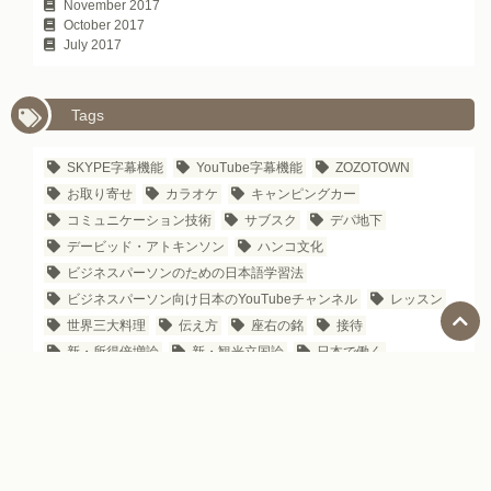
November 2017
October 2017
July 2017
Tags
SKYPE字幕機能
YouTube字幕機能
ZOZOTOWN
お取り寄せ
カラオケ
キャンピングカー
コミュニケーション技術
サブスク
デパ地下
デービッド・アトキンソン
ハンコ文化
ビジネスパーソンのための日本語学習法
ビジネスパーソン向け日本のYouTubeチャンネル
レッスン
世界三大料理
伝え方
座右の銘
接待
新・所得倍増論
新・観光立国論
日本で働く
日本のIT企業
日本のお土産
日本のグルメサイト
日本のシェアリングエコノミー
日本のデパート
日本のハザードマップ
日本のビジネス文化
日本のビジネス雑誌
日本のマンガ
日本の企業名の由来
日本の歌
日本の治安
日本の自動販売機