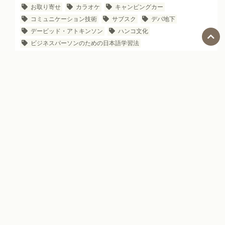
お取り寄せ
カラオケ
キャンピングカー
コミュニケーション技術
サブスク
デパ地下
デービッド・アトキンソン
ハンコ文化
ビジネスパーソンのための日本語学習法
ビジネスパーソン向け日本のYouTubeチャンネル
レッスン
世界三大料理
伝え方
座右の銘
接待
新・所得倍増論
新・観光立国論
日本で働く
日本のIT企業
日本のお土産
日本のグルメサイト
日本のシェアリングエコノミー
日本のデパート
日本のハザードマップ
日本のビジネス文化
日本のビジネス雑誌
日本のマンガ
日本の企業名の由来
日本の歌
日本の治安
日本の自動販売機
日本企業の生産性
日本在住の外国人
日本旅行
日本語の教科書
日本語を書く
日本語レベル表
日本語学習
直接法と間接法
社会科見学
雑談のネタ
面白い日本の会社
Social Media