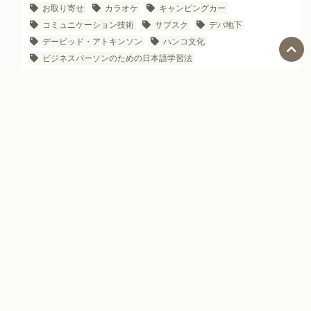
お取り寄せ
カラオケ
キャンピングカー
コミュニケーション技術
サブスク
デパ地下
デービッド・アトキンソン
ハンコ文化
ビジネスパーソンのための日本語学習法
ビジネスパーソン向け日本のYouTubeチャンネル
レッスン
世界三大料理
伝え方
座右の銘
接待
新・所得倍増論
新・観光立国論
日本で働く
日本のIT企業
日本のお土産
日本のグルメサイト
日本のシェアリングエコノミー
日本のデパート
日本のハザードマップ
日本のビジネス文化
日本のビジネス雑誌
日本のマンガ
日本の企業名の由来
日本の歌
日本の治安
日本の自動販売機
日本企業の生産性
日本在住の外国人
日本旅行
日本語の教科書
日本語を書く
日本語レベル表
日本語学習
直接法と間接法
社会科見学
雑談のネタ
面白い日本の会社
Social Media