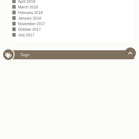
April 2018
March 2018
February 2018
January 2018
November 2017
October 2017
July 2017
Tags
SKYPE字幕機能
YouTube字幕機能
ZOZOTOWN
お取り寄せ
カラオケ
キャンピングカー
コミュニケーション技術
サブスク
デパ地下
デービッド・アトキンソン
ハンコ文化
ビジネスパーソンのための日本語学習法
ビジネスパーソン向け日本のYouTubeチャンネル
レッスン
世界三大料理
伝え方
座右の銘
接待
新・所得倍増論
新・観光立国論
日本で働く
日本のIT企業
日本のお土産
日本のグルメサイト
日本のシェアリングエコノミー
日本のデパート