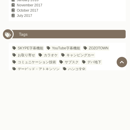
January 2018
November 2017
October 2017
July 2017
Tags
SKYPE字幕機能
YouTube字幕機能
ZOZOTOWN
お取り寄せ
カラオケ
キャンピングカー
コミュニケーション技術
サブスク
デパ地下
デービッド・アトキンソン
ハンコ文化
ビジネスパーソンのための日本語学習法
ビジネスパーソン向け日本のYouTubeチャンネル
レッスン
世界三大料理
伝え方
座右の銘
接待
新・所得倍増論
新・観光立国論
日本で働く
日本のIT企業
日本のお土産
日本のグルメサイト
日本のシェアリングエコノミー
日本のデパート
日本のハザードマップ
日本のビジネス文化
日本のビジネス雑誌
日本のマンガ
日本の企業名の由来