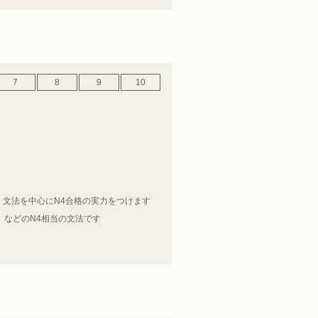
7
8
9
10
文法を中心にN4合格の実力をつけます
」などのN4相当の文法です