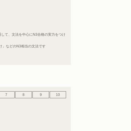
して、文法を中心にN3合格の実力をつけ
け」などのN3相当の文法です
7
8
9
10