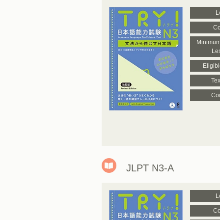
L
Co
Minimum
Le
Eligib
Tex
Con
JLPT N3-A
L
Co