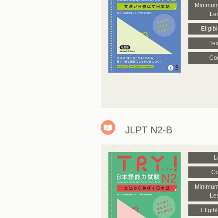
Minimum
Le
Eligib
Tex
Con
JLPT N2-B
L
Co
Minimum
Le
Eligib