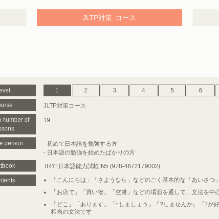
JLTP対策
コース
evel
1
2
3
4
5
6
urse
JLTP対策コース
 number of
19
ssons
le person
- 初めて日本語を勉強する方
- 日本語の勉強を始めたばかりの方
tbook
TRY! 日本語能力試験 N5 (978-4872179002)
「こんにちは」「さようなら」などのごく基本的な「あいさつ
tents
「お店で」「買い物」「空港」などの場面を通して、文法を中心
「どこ」「あります」「~しましょう」「?しませんか」「?が好
相当の文法です