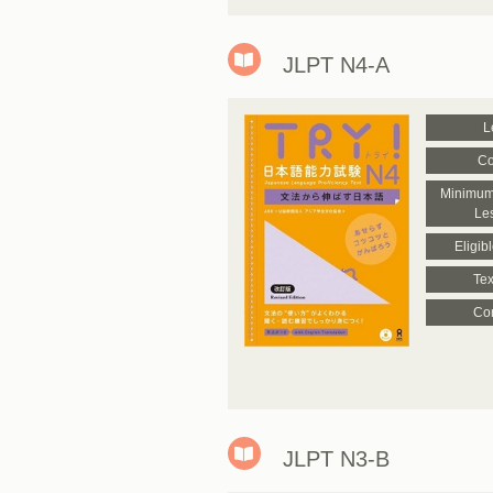
JLPT N4-A
L
Co
Minimum
Le
Eligib
Tex
Con
JLPT N3-B