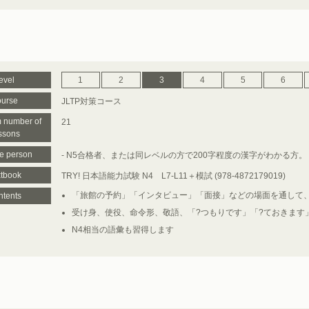
evel
1
2
3
4
5
6
urse
JLTP対策コース
 number of
21
ssons
le person
- N5合格者、または同レベルの方で200字程度の漢字がわかる方。
tbook
TRY! 日本語能力試験 N4 L7-L11＋模試 (978-4872179019)
「旅館の予約」「インタビュー」「面接」などの場面を通して、
tents
受け身、使役、命令形、敬語、「?つもりです」「?ておきます
N4相当の語彙も習得します