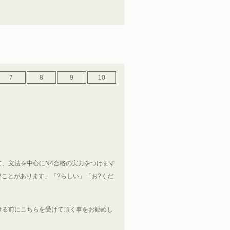
7
8
9
10
、文法を中心にN4合格の実力をつけます
?ことがあります」「?らしい」「お?くだ
受ける前にこちらを受けて頂く事をお勧めし