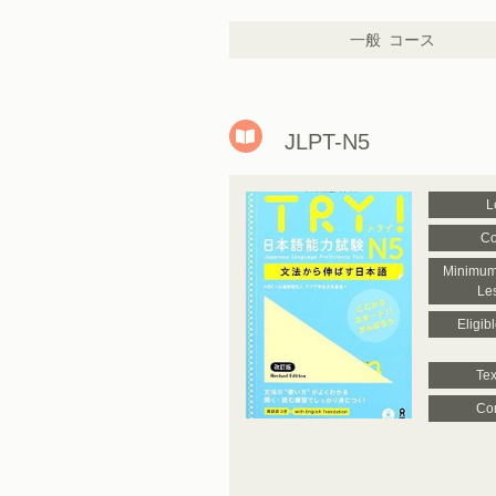
一般
コース
JLPT-N5
L
Co
Minimum
Le
Eligib
Tex
Con