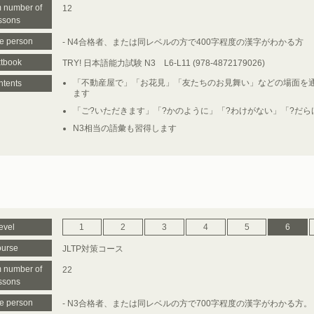
 number of
12
ssons
le person
- N4合格者、または同レベルの方で400字程度の漢字がわかる方
tbook
TRY! 日本語能力試験 N3 L6-L11 (978-4872179026)
「不動産屋で」「お花見」「友たちのお見舞い」などの場面を通
tents
ます
「ご?いただきます」「?かのように」「?わけがない」「?だら
N3相当の語彙も習得します
evel
1
2
3
4
5
6
urse
JLTP対策コース
 number of
22
ssons
le person
- N3合格者、または同レベルの方で700字程度の漢字がわかる方。