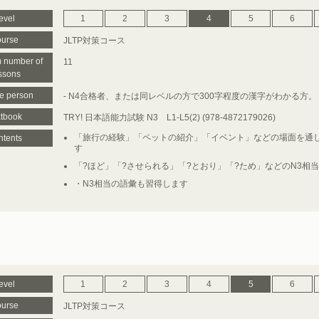
evel
1
2
3
4
5
6
urse
JLTP対策コース
 number of
11
ssons
le person
- N4合格者、または同レベルの方で300字程度の漢字がわかる方。
tbook
TRY! 日本語能力試験 N3 L1-L5(2) (978-4872179026)
「旅行の経験」「ペットの紹介」「イベント」などの場面を通し
tents
す
「?ほど」「?させられる」「?とおり」「?ため」などのN3相
・N3相当の語彙も習得します
evel
1
2
3
4
5
6
urse
JLTP対策コース