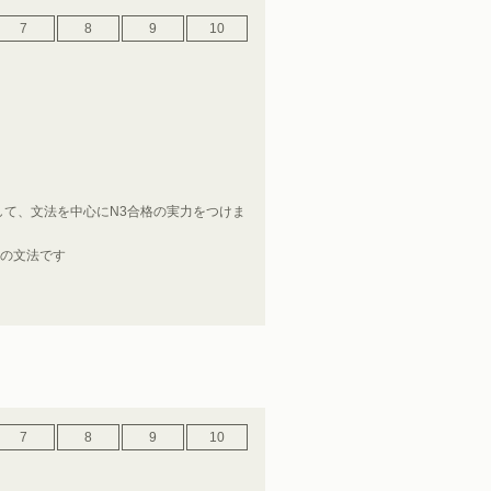
7
8
9
10
て、文法を中心にN3合格の実力をつけま
当の文法です
7
8
9
10