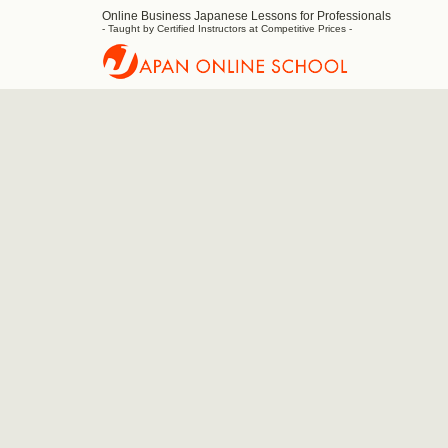
Online Business Japanese Lessons for Professionals
Japan
- Taught by Certified Instructors at Competitive Prices -