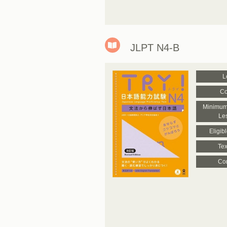
JLPT N4-B
L
Co
Minimum
Le
Eligib
Tex
Con