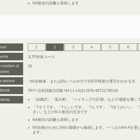
N5相当の語彙も習得します
evel
1
2
3
4
5
6
urse
JLTP対策コース
 number of
20
ssons
le person
- N5合格者、または同レベルの方で100字程度の漢字がわかる方。
tbook
TRY! 日本語能力試験 N4 L1-L6(2) (978-4872179019)
「結婚式」「私の町」「ハイキングの計画」などの場面を通して
tents
「?そうです」「?らしいです」「?んです」「?ほうがいい」「
さい」などのN４相当の文法です
N4相当の語彙も習得します
N4合格のためにN4の基礎から勉強します。一つ上のN4-Aを
ます。